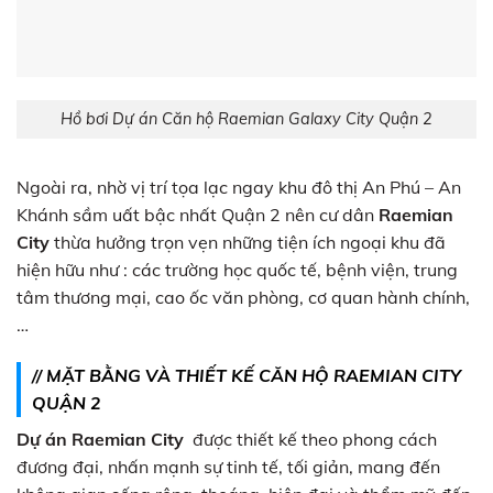
Hồ bơi Dự án Căn hộ Raemian Galaxy City Quận 2
Ngoài ra, nhờ vị trí tọa lạc ngay khu đô thị An Phú – An
Khánh sầm uất bậc nhất Quận 2 nên cư dân
Raemian
City
thừa hưởng trọn vẹn những tiện ích ngoại khu đã
hiện hữu như : các trường học quốc tế, bệnh viện, trung
tâm thương mại, cao ốc văn phòng, cơ quan hành chính,
…
// MẶT BẰNG VÀ THIẾT KẾ
CĂN HỘ RAEMIAN CITY
QUẬN 2
Dự án Raemian City
được thiết kế theo phong cách
đương đại, nhấn mạnh sự tinh tế, tối giản, mang đến