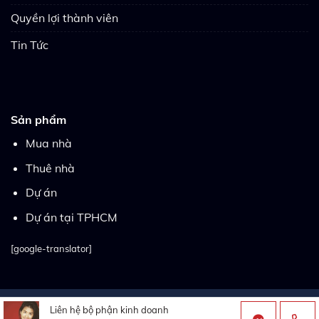
Quyền lợi thành viên
Tin Tức
Sản phẩm
Mua nhà
Thuê nhà
Dự án
Dự án tại TPHCM
[google-translator]
Copyright 2026 ©
Thietkewebsitebatdongsan.com.vn
| Thiết
Liên hệ bộ phận kinh doanh