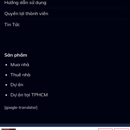
Hướng dẫn sử dụng
Quyền lợi thành viên
Tin Tức
Sản phẩm
Mua nhà
Thuê nhà
Dự án
Dự án tại TPHCM
[google-translator]
Copyright 2026 ©
Thietkewebsitebatdongsan.com.vn
| Thiết