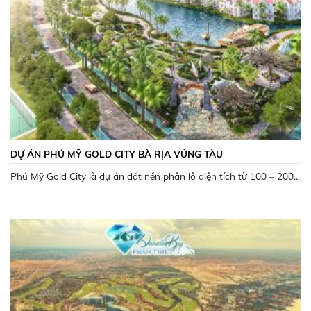
DỰ ÁN PHÚ MỸ GOLD CITY BÀ RỊA VŨNG TÀU
Phú Mỹ Gold City là dự án đất nền phân lô diện tích từ 100 – 200...