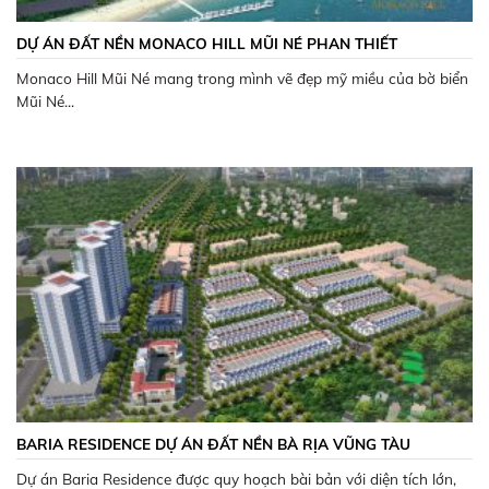
DỰ ÁN ĐẤT NỀN MONACO HILL MŨI NÉ PHAN THIẾT
Monaco Hill Mũi Né mang trong mình vẽ đẹp mỹ miều của bờ biển
Mũi Né...
BARIA RESIDENCE DỰ ÁN ĐẤT NỀN BÀ RỊA VŨNG TÀU
Dự án Baria Residence được quy hoạch bài bản với diện tích lớn,