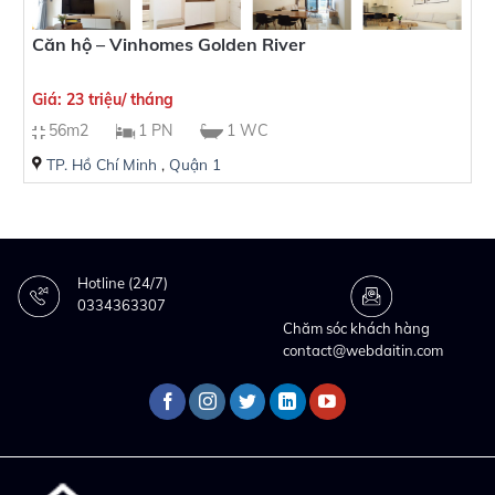
Căn hộ – Vinhomes Golden River
Giá: 23 triệu/ tháng
56m2
1 PN
1 WC
TP. Hồ Chí Minh
,
Quận 1
Hotline (24/7)
0334363307
Chăm sóc khách hàng
contact@webdaitin.com