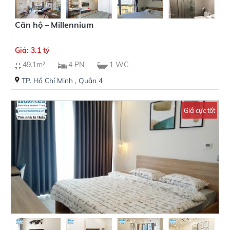
Căn hộ – Millennium
Giá: 3.1 tỷ
49.1m²
4 PN
1 WC
TP. Hồ Chí Minh
,
Quận 4
Giá cực tốt