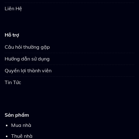
Liên Hệ
Hỗ trợ
Câu hỏi thường gặp
Hướng dẫn sử dụng
Quyền lợi thành viên
Tin Tức
Sản phẩm
Mua nhà
Thuê nhà