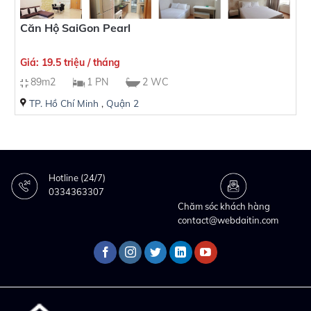
Căn Hộ SaiGon Pearl
Giá: 19.5 triệu / tháng
89m2
1 PN
2 WC
TP. Hồ Chí Minh
,
Quận 2
Hotline (24/7)
0334363307
Chăm sóc khách hàng
contact@webdaitin.com