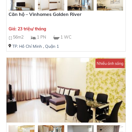
Căn hộ – Vinhomes Golden River
Giá: 23 triệu/ tháng
56m2
1 PN
1 WC
TP. Hồ Chí Minh
,
Quận 1
Nhiều ánh sáng