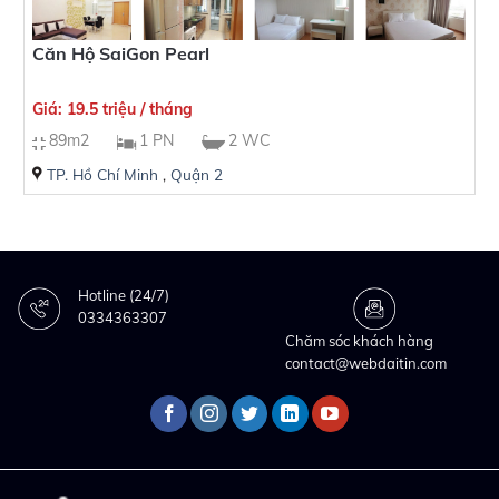
Căn Hộ SaiGon Pearl
Giá: 19.5 triệu / tháng
89m2
1 PN
2 WC
TP. Hồ Chí Minh
,
Quận 2
Hotline (24/7)
0334363307
Chăm sóc khách hàng
contact@webdaitin.com