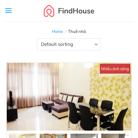
Skip
to
content
Home
/
Thuê nhà
Nhiều ánh sáng