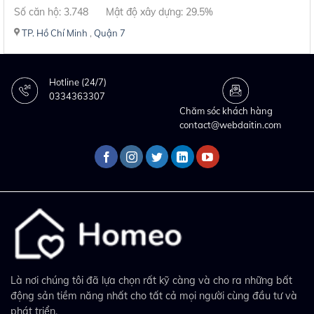
Số căn hộ: 3.748
Mật độ xây dựng: 29.5%
TP. Hồ Chí Minh
,
Quận 7
Hotline (24/7)
0334363307
Chăm sóc khách hàng
contact@webdaitin.com
Là nơi chúng tôi đã lựa chọn rất kỹ càng và cho ra những bất
động sản tiềm năng nhất cho tất cả mọi người cùng đầu tư và
phát triển.