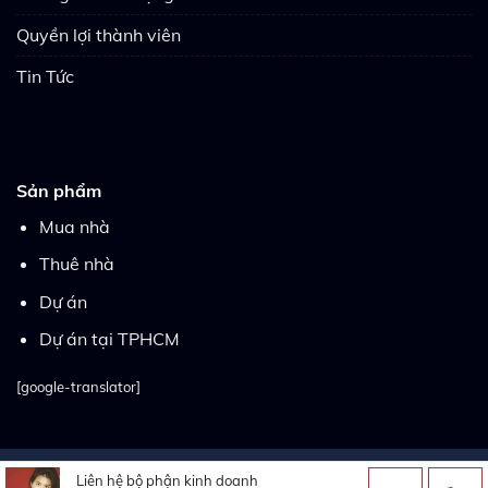
Quyền lợi thành viên
Tin Tức
Sản phẩm
Mua nhà
Thuê nhà
Dự án
Dự án tại TPHCM
[google-translator]
Copyright 2026 ©
Thietkewebsitebatdongsan.com.vn
| Thiết
Liên hệ bộ phận kinh doanh