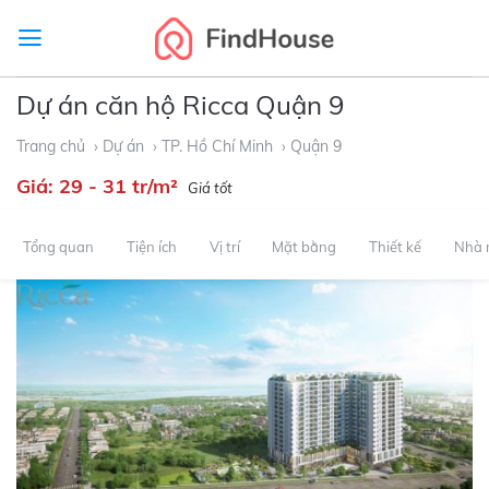
Skip
to
content
Dự án căn hộ Ricca Quận 9
Trang chủ
› Dự án
› TP. Hồ Chí Minh
› Quận 9
Giá:
29 - 31 tr/m²
Giá tốt
Tổng quan
Tiện ích
Vị trí
Mặt bằng
Thiết kế
Nhà