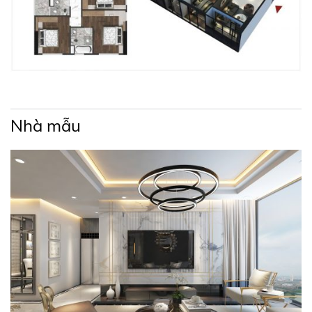
+ Công viên cây xanh nội khu
+ Hồ bơi
+ Minimart
+ Nhà cộng đồng
Nhà mẫu
+ Sân chơi trẻ em
+ Sân thể thao đa năng
+ Gym và Yoga
+ Phòng sinh hoạt cộng đồng
+ Nhà trẻ