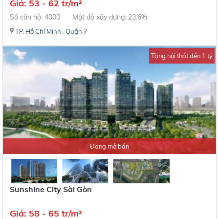
Giá: 53 - 62 tr/m²
Số căn hộ: 4000
Mật độ xây dựng: 23.6%
TP. Hồ Chí Minh
,
Quận 7
Tặng nội thất đến 1 tỷ
Đang mở bán
Sunshine City Sài Gòn
Giá: 58 - 65 tr/m²