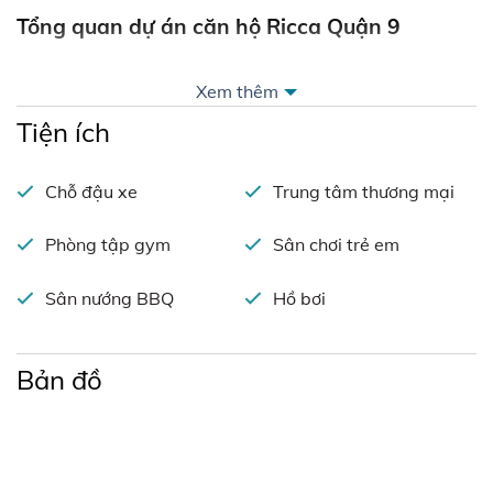
Tổng quan dự án căn hộ Ricca Quận 9
Xem thêm
+ Tên dự án:
Ricca
Tiện ích
+ Chủ đầu tư:
Công ty TNHH Xây dựng Thương mại
Chỗ đậu xe
Trung tâm thương mại
Dịch vụ Tân Phú
+ Đơn vị phát triển:
Rio Land
Phòng tập gym
Sân chơi trẻ em
+ Nhà thầu xây dựng:
Phước Thành
Sân nướng BBQ
Hồ bơi
+ Thiết kế kiến trúc:
Green Design
Bản đồ
+ Vị trí dự án:
D7 Gò Cát, phường Phú Hữu, Quận 9
+ Tổng diện tích đất:
12,657.3 m2