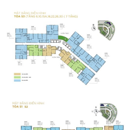
Dự án căn hộ Ricca tọa lạc ngay góc giao đường D7 và
đường Gò Cát, phường Phú Hữu, Quận 9, cách Vòng
xoay Phú Hữu khoảng 1.5km. Trong đó, đường D7 có lộ
giới 30m, trong tương lai sẽ kết nối trực tiếp với Khu đô
thị Cát Lái Quận 2, thông tuyến trực tiếp với đường Võ
Chí Công (Vành đai 2), cùng lợi thế tiếp cận nhanh chóng
đến nhiều tuyến đường huyết mạch của khu Đông
TP.HCM như đại lộ Mai Chí Thọ, cầu Sài Gòn, Vành đai 3,
… giúp cư dân sống tại Ricca thuận lợi di chuyển đến các
quận, huyện khác nhau trong thành phố cũng như các
tỉnh vùng Đông Nam Bộ.
Vị trí dự án Ricca còn cách trục đường Nguyễn Duy Trinh
550m, gần cao tốc TP.HCM – Long Thành – Dầu Giây, có
thể di chuyển nhanh chóng đến Trung tâm tài chính mới