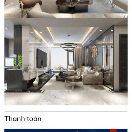
Bên cạnh đó, dự án Ricca còn mang đến cho cư dân cuộc
sống sống an nhiên, thoải mái với bảo vệ, camera giám
sát 24/7, cùng với dịch vụ bảo trì, bảo dưỡng kịp
thời. Tất cả mang đến một không gian sống an ninh, tiện
nghi cho mỗi gia đình sống tại Ricca.
Tiện ích ngoại khu dự án căn hộ Ricca Quận
9
Cư dân sống tại dự án Ricca chỉ mất vài phút để di
chuyển đến các tiện ích khu vực hiện hữu như:
Thanh toán
+ Trong vòng 5 phút: Chợ Phú Hữu, UBND Phú Hữu,