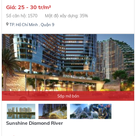
Giá: 25 - 30 tr/m²
Số căn hộ: 1570
Mật độ xây dựng: 35%
TP. Hồ Chí Minh
,
Quận 9
Sắp mở bán
Sunshine Diamond River