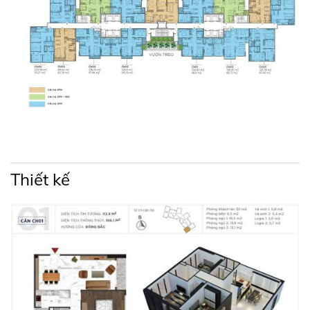
Thủ Thiêm trong vòng 12 – 15 phút đi xe máy, kết nối
toàn bộ trung tâm Quận 9 trong vòng bán kính 3km. Bên
cạnh đó, vị trí dự án Ricca còn thuộc khu dân cư được
quy hoạch đồng bộ, an ninh, văn minh và hưởng trọn
bầu không khí trong lành của khu vực nhiều cây xanh
này.
Tiện ích dự án căn hộ Ricca Quận 9
Thiết kế
Với mật độ xây dựng dự kiến khoảng 30%, chủ đầu tư
chú trọng mang hệ thống tiện ích thiết thực vào cuộc
sống của cư dân tại dự án Ricca như: