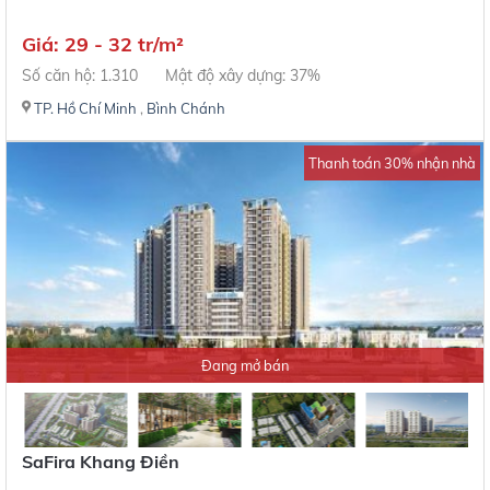
Giá: 29 - 32 tr/m²
Số căn hộ: 1.310
Mật độ xây dựng: 37%
TP. Hồ Chí Minh
,
Bình Chánh
Thanh toán 30% nhận nhà
Đang mở bán
SaFira Khang Điền