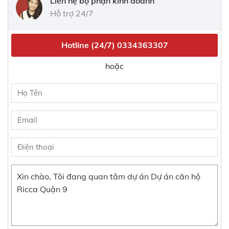
Liên hệ bộ phận kinh doanh
Hỗ trợ 24/7
Hotline (24/7)
0334363307
hoặc