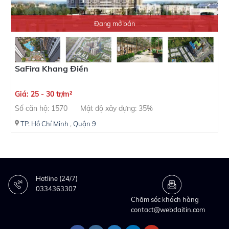
Đang mở bán
SaFira Khang Điền
Giá: 25 - 30 tr/m²
Số căn hộ: 1570
Mật độ xây dựng: 35%
TP. Hồ Chí Minh
,
Quận 9
Hotline (24/7)
0334363307
Chăm sóc khách hàng
contact@webdaitin.com