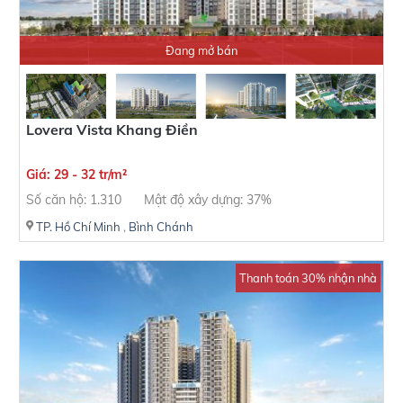
Đang mở bán
Lovera Vista Khang Điền
Giá: 29 - 32 tr/m²
Số căn hộ: 1.310
Mật độ xây dựng: 37%
TP. Hồ Chí Minh
,
Bình Chánh
Thanh toán 30% nhận nhà